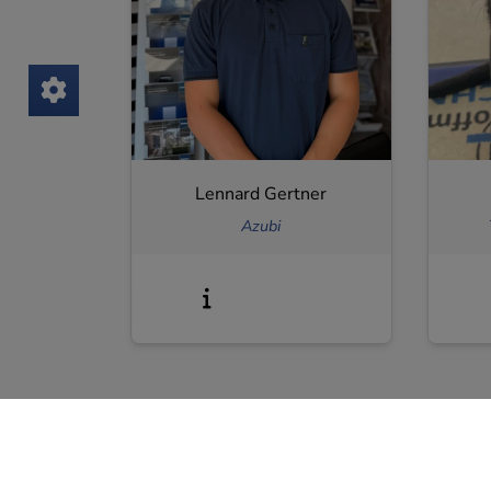
Lennard Gertner
Azubi