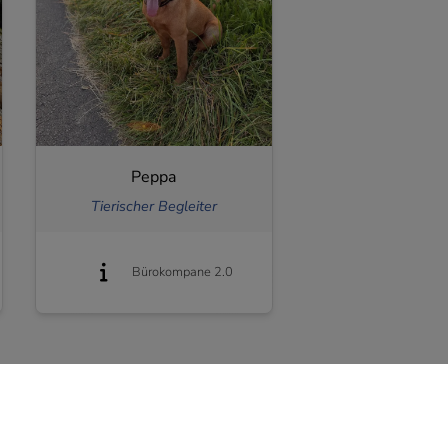
Peppa
Tierischer Begleiter
Bürokompane 2.0