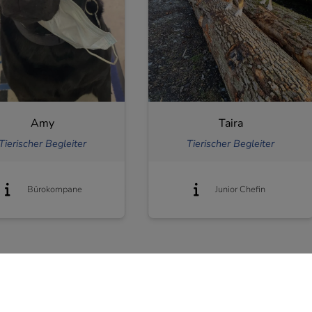
Amy
Taira
Tierischer Begleiter
Tierischer Begleiter
Bürokompane
Junior Chefin