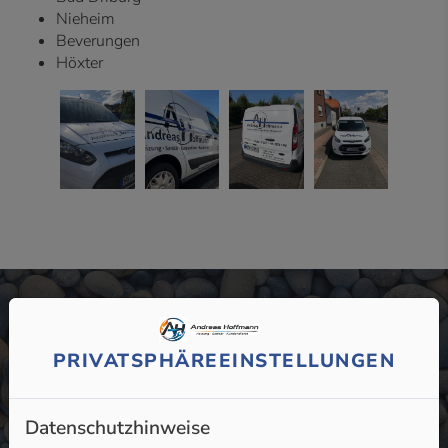
Nieheim
Beverungen
Höxter
PRIVATSPHÄRE­EINSTELLUNGEN
Wenn Sie uns brauchen, sind wir schnell für Sie da. Wir
betreuen Gewerbe- und Privatkunden bei Bau, Sanierung
und Wartung in und um Brakel.
Datenschutzhinweise