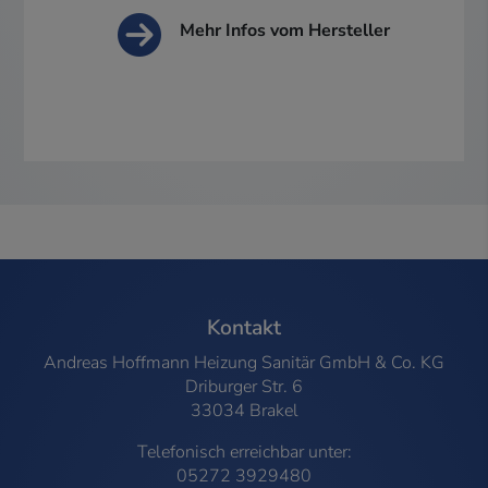
Mehr Infos vom Hersteller
FOOTER - KONTAKTDATEN UND ÖFFNUNG
Kontakt
Andreas Hoffmann Heizung Sanitär GmbH & Co. KG
Driburger Str. 6
33034 Brakel
Telefonisch erreichbar unter:
05272 3929480