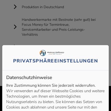
Produktion in Deutschland
Handwerkermarke mit Bestnote (sehr gut!) bei
Focus Money für Termintreue,
Servicemitarbeiter und Preis-Leistungs-
Verhältnis
10 Jahre Gewährleistung auf Wärmetauscher
5 Jahre Systemgarantie
PRIVATSPHÄRE­EINSTELLUNGEN
Datenschutzhinweise
Ihre Zustimmung können Sie jederzeit widerrufen.
Wir verwenden auf dieser Webseite Cookies und weitere
Technologien, um Ihnen ein bestmögliches
Brötje – der zuverlässige Partner für Ihre neue
Nutzungserlebnis zu bieten. Sie können das Setzen von
Cookies auch ablehnen und unsere Seite nur mit den
Heizung